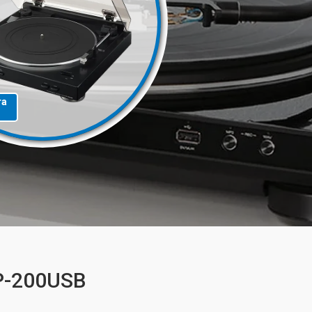
та
P-200USB