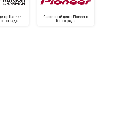
центр Harman
Сервисный центр Pioneer в
Сервисный ц
Волгограде
Волгограде
Волг