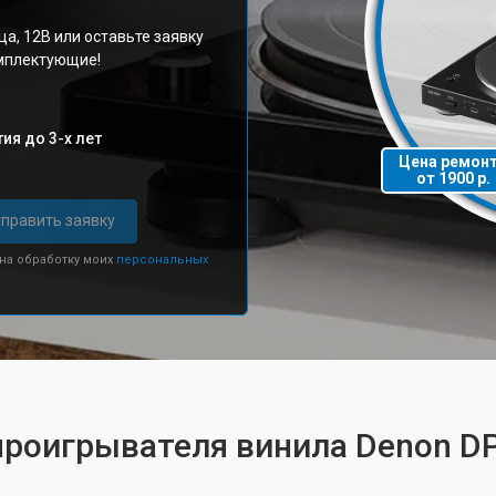
ца, 12В или оставьте заявку
омплектующие!
ия до 3-х лет
Цена ремон
от 1900 р.
править заявку
 на обработку моих
персональных
проигрывателя винила Denon D