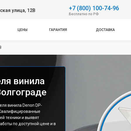
+7 (800) 100-74-96
ская улица, 12В
Бесплатно по РФ
ЦЕНЫ
ГАРАНТИЯ
ДОСТАВКА
B
ля винила
Волгограде
еля винила Denon DP-
. Квалифицированные
ей техники и выявят
аботы по доступной цене и в